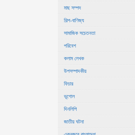
মাছ সম্পদ
শিল্প-বাণিজ্য
সামাজিক সচেতনতা
পরিবেশ
কলাম লেখক
উপসম্পাদকীয়
ফিচার
ভূগোল
দিনলিপি
জাতীয় ঘটনা
একনজরে বাংলাদেশ