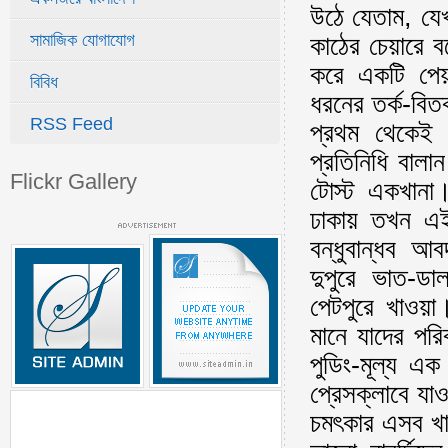
উঠে যেতাম, যে
সামাজিক যোগাযোগ
কাঠের চেয়ারে ব
করে একটি পেয়
বিবিধ
ধরনের তর্ক-বি
RSS Feed
প্রথম থেকেই 
প্রতিনিধি বাল
Flickr Gallery
টোস্ট একখানা।
ঢাকায় তখন এই
বন্ধুবান্ধব আ
দুপুরে ভাত-
পেটপুরে খাওয়া
মানে যাদের পর
পুডিং-মূল্য 
প্রেসক্লাবে য
চমৎকার এসব খাদ