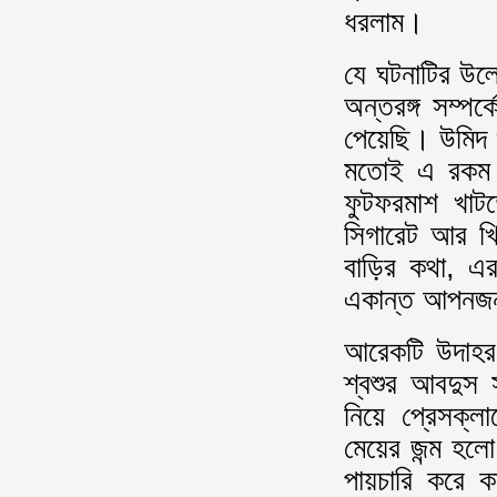
ধরলাম।
যে ঘটনাটির উল্
অন্তরঙ্গ সম্পর
পেয়েছি। উমিদ 
মতোই এ রকম দর
ফুটফরমাশ খাট
সিগারেট আর খি
বাড়ির কথা, এর
একান্ত আপন
আরেকটি উদাহরণ
শ্বশুর আবদুস স
নিয়ে প্রেসক্
মেয়ের জন্ম হলো
পায়চারি করে ক