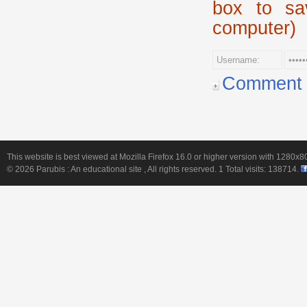
box to sa
computer)
Comment p
This website is best viewed at Mozilla Firefox 16.0 or higher version with 1280x8
© 2026
Parubis : An educational site
, All rights reserved. 1 Total visits:
138714
.