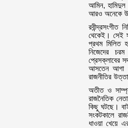
আমিন, হামিদুল
আরও অনেকে উপ
রবীন্দ্রসংগীত 
থেকেই। সেই সময়
প্রথম মিলিত 
নিজেদের চরম
প্রেসক্লাবের স
আসতেন আগা খা
রাজনীতির উত্ত
অতীত ও সাম্প
রাজনৈতিক নেত
কিছু ঘটছে। বাই
সংকটকালে রাজন
ধাওয়া খেয়ে এর