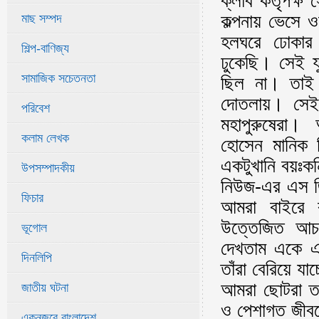
ক্লাব কর্তৃপক্
কল্পনায় ভেসে 
মাছ সম্পদ
হলঘরে ঢোকার
শিল্প-বাণিজ্য
ঢুকেছি। সেই য
সামাজিক সচেতনতা
ছিল না। তাই
দোতলায়। সেই 
পরিবেশ
মহাপুরুষেরা
কলাম লেখক
হোসেন মানিক ম
একটুখানি বয়ঃকনি
উপসম্পাদকীয়
নিউজ-এর এস জি
ফিচার
আমরা বাইরে ব
উত্তেজিত আচর
ভূগোল
দেখতাম একে এ
দিনলিপি
তাঁরা বেরিয়ে যা
আমরা ছোটরা ত
জাতীয় ঘটনা
ও পেশাগত জীবনে
একনজরে বাংলাদেশ