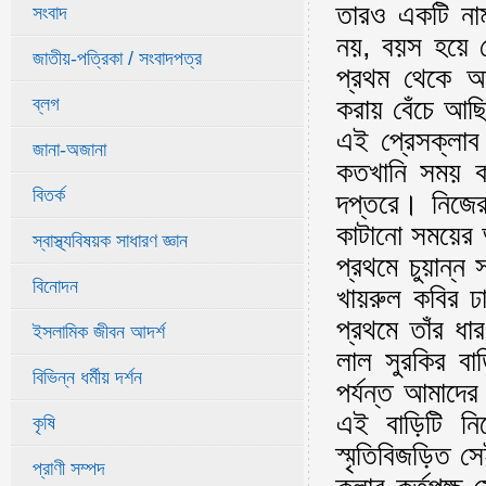
তারও একটি নাম
সংবাদ
নয়, বয়স হয়ে 
জাতীয়-পত্রিকা / সংবাদপত্র
প্রথম থেকে আ
করায় বেঁচে আছি
ব্লগ
এই প্রেসক্লা
জানা-অজানা
কতখানি সময় ক
বিতর্ক
দপ্তরে। নিজের 
কাটানো সময়ের 
স্বাস্থ্যবিষয়ক সাধারণ জ্ঞান
প্রথমে চুয়ান্ন
বিনোদন
খায়রুল কবির ঢ
প্রথমে তাঁর ধা
ইসলামিক জীবন আদর্শ
লাল সুরকির বা
বিভিন্ন ধর্মীয় দর্শন
পর্যন্ত আমাদের
এই বাড়িটি ন
কৃষি
স্মৃতিবিজড়িত স
প্রাণী সম্পদ