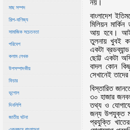
নয়।
মাছ সম্পদ
বাংলাদেশ ইতিম
শিল্প-বাণিজ্য
মিলিয়ন মার্কি
আয় হবে। আইস
সামাজিক সচেতনতা
তুলনায় খুবই 
পরিবেশ
একটা ব্রডব্যান
কলাম লেখক
ছোট্ট একটা অ
বাদল কোন কিছ
উপসম্পাদকীয়
সেখানেই তাদে
ফিচার
বিস্তারিত জানতে
ভূগোল
৩০ হাজার জনবল ত
তথ্য ও যোগাযোগ
দিনলিপি
জন্য উপযুক্ত ম
জাতীয় ঘটনা
প্রযুক্তি খা
একনজরে বাংলাদেশ