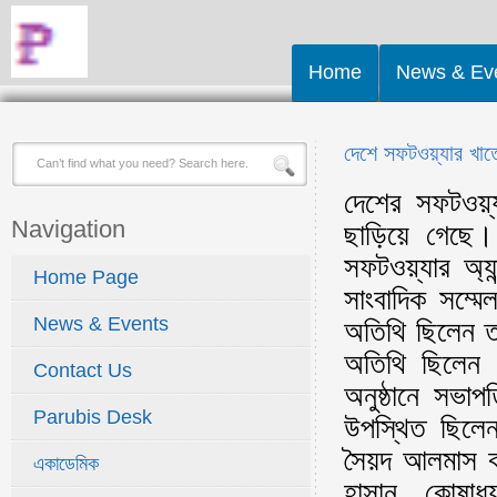
Home
News & Ev
দেশে সফটওয়্যার খা
দেশের সফটওয়্
Navigation
ছাড়িয়ে গেছে
সফটওয়্যার অ্য
Home Page
সাংবাদিক সম্ম
News & Events
অতিথি ছিলেন ত
অতিথি ছিলেন র
Contact Us
অনুষ্ঠানে সভা
Parubis Desk
উপস্থিত ছিলে
সৈয়দ আলমাস কব
একাডেমিক
হাসান, কোষাধ্