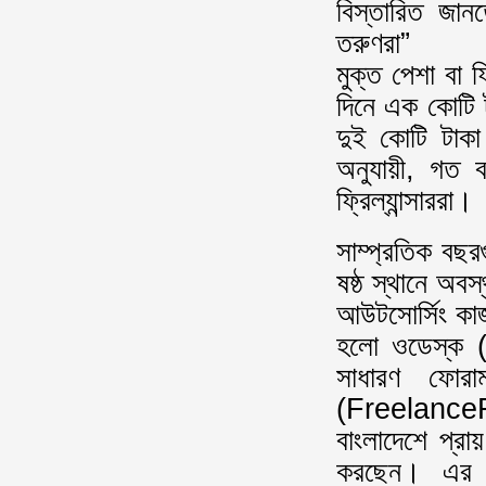
বিস্তারিত জানতে
তরুণরা”
মুক্ত পেশা বা ফ
দিনে এক কোটি 
দুই কোটি টাকা 
অনুযায়ী, গ
ফ্রিল্যান্সাররা।
সাম্প্রতিক বছরগ
ষষ্ঠ স্থানে অব
আউটসোর্সিং কাজ
হলো ওডেস্ক (w
সাধারণ ফোরাম
(FreelanceFes
বাংলাদেশে প্রা
করছেন। এর মধ্