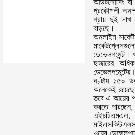
আউটসোর্সিং বা ফ
প্রকৌশলী অনলা
প্রায় দুই লাখ 
বাড়ছে।
অনলাইন মার্কেট
মার্কেটপ্লেস
ডেভেলপমেন্ট। 
হাজারের অধি
ডেভেলপমেন্টে
ঘণ্টায় ১৫০ ড
অনেকেই রয়েছ
তবে এ আয়ের পর
করতে পারছেন
এইচটিএমএল,
মাইএসকিউএলসহ
ওয়েব ডেভেলপমে