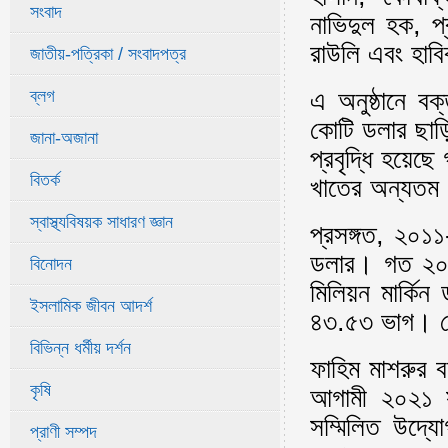
সংবাদ
নাভিদুল হক, 
রাউলি এবং হাবি
জাতীয়-পত্রিকা / সংবাদপত্র
এ অনুষ্ঠানে ব
ব্লগ
কোটি ডলার ছাড়
জানা-অজানা
প্রবৃদ্ধি হয়েছে
বিতর্ক
খাতের অন্যতম
স্বাস্থ্যবিষয়ক সাধারণ জ্ঞান
প্রসঙ্গত, ২০১১
ডলার। গত ২০১
বিনোদন
মিলিয়ন মার্কিন
ইসলামিক জীবন আদর্শ
৪৩.৫৩ ভাগ। দে
বিভিন্ন ধর্মীয় দর্শন
ফাহিম মাশরুর ব
কৃষি
আগামী ২০২১ 
সম্মিলিত উদ্য
প্রাণী সম্পদ