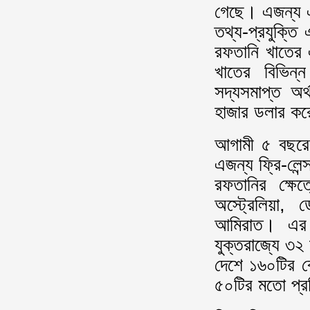
গেছে। এজন্য 
তথ্য-প্রযুক্তি
রফতানি খাতের 
খাতের বিভিন্
সদ্যসমাপ্ত অর
হাজার ডলার ক
আগামী ৫ বছরে
এজন্য ফ্রি-লেন
রফতানির ক্ষেত্
অস্ট্রেলিয়া, 
আমিরাত। এর ম
যুক্তরাজ্যে ৩
দেশে ১৬০টির বে
৫০টির মতো প্র