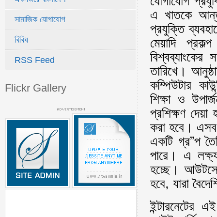
যোগাযোগ প্রযুক
এ খাতকে আন্ত
সামাজিক যোগাযোগ
প্রযুক্তি ব্যব
বিবিধ
মেয়াদি প্রকল
বিশ্বব্যাংকের
RSS Feed
তারিখে। আনুষ্ঠ
কম্পিউটার কাউ
Flickr Gallery
শিক্ষা ও উপার্
প্রশিক্ষণ দেয়া 
করা হবে। এসব উ
একটি গ্র”প তৈ
পারে। এ লক্ষ্
হচ্ছে। আউটসোর্
হবে, যারা বৈদে
ইন্টারনেটের 